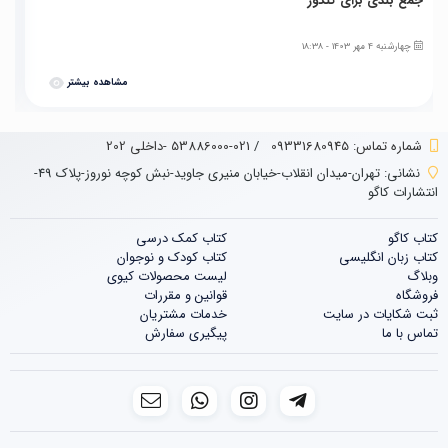
جمع بندی برای کنکور
ک
چهارشنبه 4 مهر 1403 - 18:38
مشاهده بیشتر
شماره تماس‌: 09331680945
/
021-53886000 -داخلی 202
نشانی:
تهران-میدان انقلاب-خیابان منیری جاوید-نبش کوچه نوروز-پلاک 49-
انتشارات کاگو
کتاب کاگو
کتاب‌‌ کمک درسی
کتاب زبان انگلیسی
کتاب کودک و نوجوان
وبلاگ
لیست محصولات کیوی
فروشگاه
قوانین و مقررات
ثبت شکایات در سایت
خدمات مشتریان
تماس با ما
پیگیری سفارش