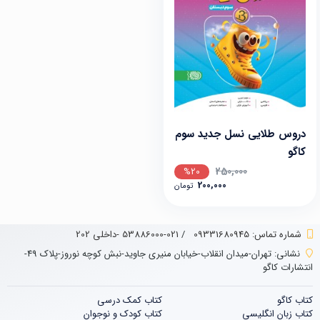
دروس طلایی نسل جدید سوم
کاگو
250,000
%20
200,000
تومان
شماره تماس‌: 09331680945
/
021-53886000 -داخلی 202
نشانی:
تهران-میدان انقلاب-خیابان منیری جاوید-نبش کوچه نوروز-پلاک 49-
انتشارات کاگو
کتاب کاگو
کتاب‌‌ کمک درسی
کتاب زبان انگلیسی
کتاب کودک و نوجوان