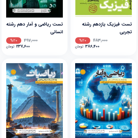
تست فیزیک یازدهم رشته
تست ریاضی و آمار دهم رشته
تجربی
انسانی
297,000
483,000
%20
%20
237,600
386,400
تومان
تومان