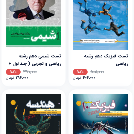
تست فیزیک دهم رشته
تست شیمی دهم رشته
ریاضی
ریاضی و تجربی ( جلد اول +
جلد دوم)
370,000
505,000
%20
%20
296,000
404,000
تومان
تومان