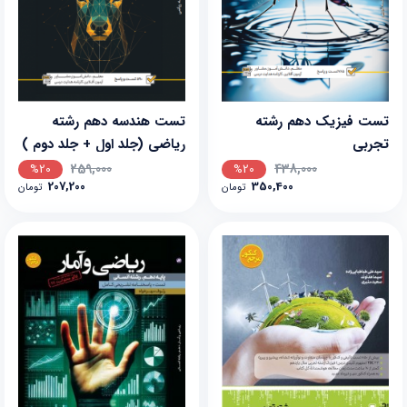
تست فیزیک دهم رشته
تست هندسه دهم رشته
تجربی
ریاضی (جلد اول + جلد دوم )
259,000
438,000
%20
%20
207,200
350,400
تومان
تومان