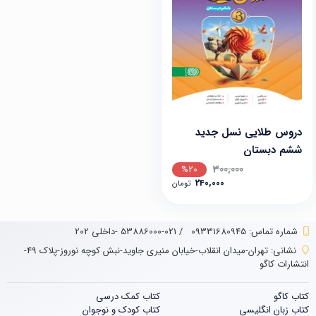
دروس طلایی نسل جدید
ششم دبستان
300,000
%20
240,000
تومان
شماره تماس‌: 09331680945
/
021-53886000 -داخلی 202
نشانی:
تهران-میدان انقلاب-خیابان منیری جاوید-نبش کوچه نوروز-پلاک 49-
انتشارات کاگو
کتاب کاگو
کتاب‌‌ کمک درسی
کتاب زبان انگلیسی
کتاب کودک و نوجوان