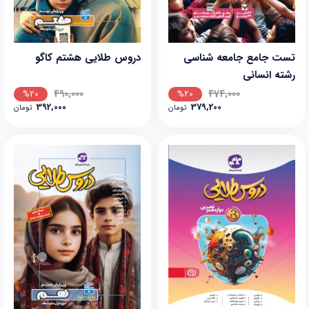
تست جامع جامعه شناسی
دروس طلایی هشتم کاگو
رشته انسانی
490,000
474,000
%20
%20
392,000
379,200
تومان
تومان