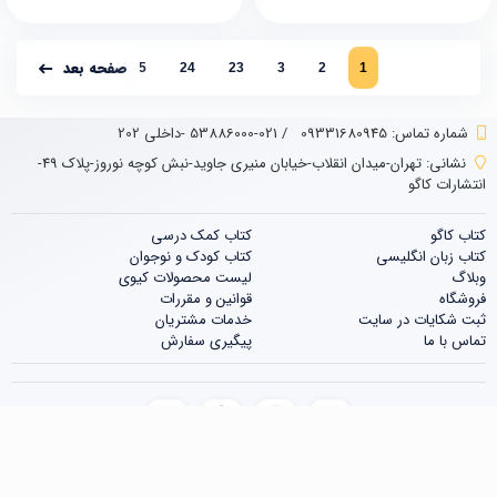
صفحه بعد
25
24
23
3
2
1
شماره تماس‌: 09331680945
/
021-53886000 -داخلی 202
نشانی:
تهران-میدان انقلاب-خیابان منیری جاوید-نبش کوچه نوروز-پلاک 49-
انتشارات کاگو
کتاب کاگو
کتاب‌‌ کمک درسی
کتاب زبان انگلیسی
کتاب کودک و نوجوان
وبلاگ
لیست محصولات کیوی
فروشگاه
قوانین و مقررات
ثبت شکایات در سایت
خدمات مشتریان
تماس با ما
پیگیری سفارش
تنوع بالا در روش های ارسال و دریافت وجه از مشتریان را تجربه کنید
09331680945