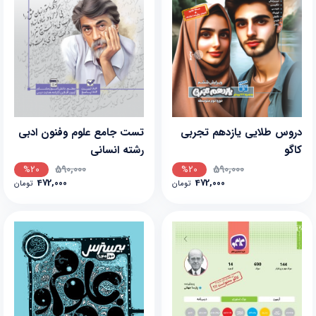
دروس طلایی یازدهم تجربی
تست جامع علوم وفنون ادبی
کاگو
رشته انسانی
590,000
590,000
%20
%20
472,000
472,000
تومان
تومان