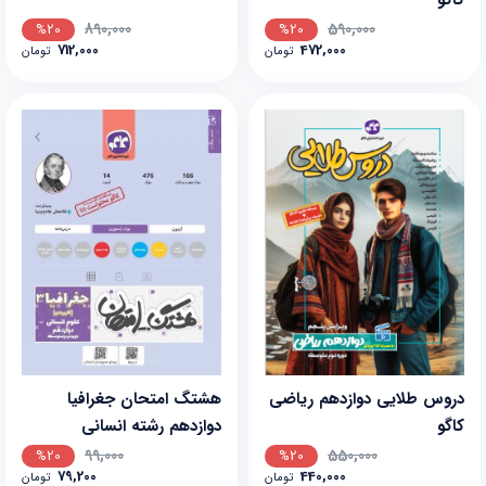
890,000
590,000
%20
%20
712,000
472,000
تومان
تومان
دروس طلایی دوازدهم ریاضی
هشتگ امتحان جغرافیا
کاگو
دوازدهم رشته انسانی
99,000
550,000
%20
%20
79,200
440,000
تومان
تومان