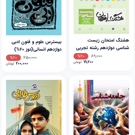
هشتگ امتحان زیست
بیسترس علوم و فنون ادبی
شناسی دوازدهم رشته تجربی
دوازدهم انسانی(دوز 60%)
89,000
%20
250,000
%20
71,200
تومان
200,000
تومان