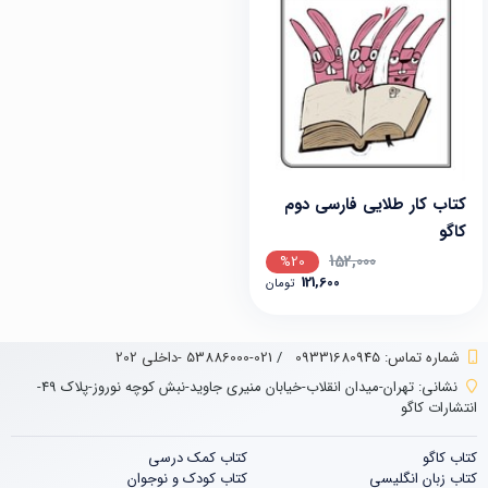
کتاب کار طلایی فارسی دوم
کاگو
152,000
%20
121,600
تومان
شماره تماس‌: 09331680945
/
021-53886000 -داخلی 202
نشانی:
تهران-میدان انقلاب-خیابان منیری جاوید-نبش کوچه نوروز-پلاک 49-
انتشارات کاگو
کتاب کاگو
کتاب‌‌ کمک درسی
کتاب زبان انگلیسی
کتاب کودک و نوجوان