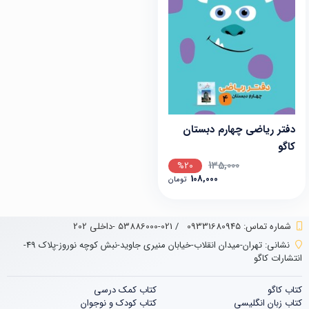
دفتر ریاضی چهارم دبستان
کاگو
135,000
%20
108,000
تومان
شماره تماس‌: 09331680945
/
021-53886000 -داخلی 202
نشانی:
تهران-میدان انقلاب-خیابان منیری جاوید-نبش کوچه نوروز-پلاک 49-
انتشارات کاگو
کتاب کاگو
کتاب‌‌ کمک درسی
کتاب زبان انگلیسی
کتاب کودک و نوجوان