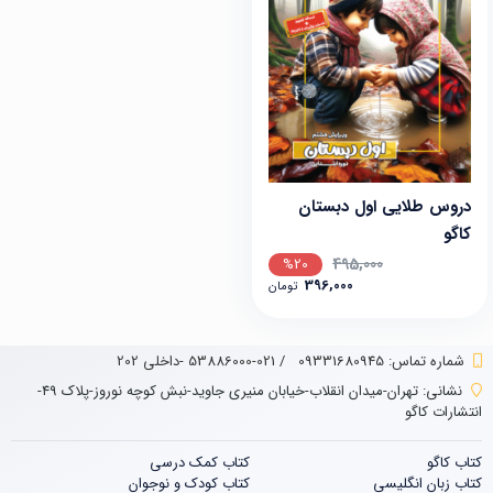
دروس طلایی اول دبستان
کاگو
495,000
%20
396,000
تومان
شماره تماس‌: 09331680945
/
021-53886000 -داخلی 202
نشانی:
تهران-میدان انقلاب-خیابان منیری جاوید-نبش کوچه نوروز-پلاک 49-
انتشارات کاگو
کتاب کاگو
کتاب‌‌ کمک درسی
کتاب زبان انگلیسی
کتاب کودک و نوجوان