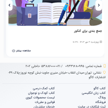
جمع بندی برای کنکور
ک
چهارشنبه 4 مهر 1403 - 18:38
مشاهده بیشتر
شماره تماس‌: 09331680945
/
021-53886000 -داخلی 202
نشانی:
تهران-میدان انقلاب-خیابان منیری جاوید-نبش کوچه نوروز-پلاک 49-
انتشارات کاگو
کتاب کاگو
کتاب‌‌ کمک درسی
کتاب زبان انگلیسی
کتاب کودک و نوجوان
وبلاگ
لیست محصولات کیوی
فروشگاه
قوانین و مقررات
ثبت شکایات در سایت
خدمات مشتریان