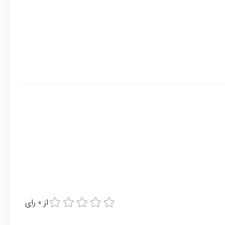
از
0
رای