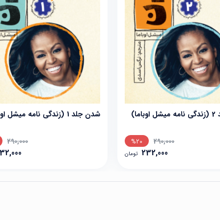
اما)
شدن جلد 1 (زندگی نامه میشل اوباما)
290,000
290,000
%20
32,000
232,000
تومان