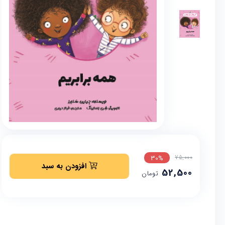
75,000
30%
افزودن به سبد
52,500
تومان