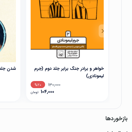
خواهر و برادر جنگ برابر جلد دوم (جرم
شدن جلد 2 (زندگی نامه میشل اوب
لیمونادی)
130,000
%20
104,000
تومان
بازخوردها