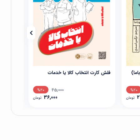
فلش کارت انتخاب کالا یا خدمات
دارو دست
45,000
%20
%20
36,000
2
تومان
تومان