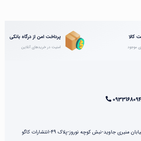
 کالا
پرداخت امن از درگاه بانکی
ی موجود
امنیت در خریدهای آنلاین
093316809
نیری جاوید-نبش کوچه نوروز-پلاک 49-انتشارات کاگو