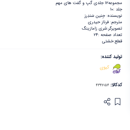
مجموعه12 جلدی گپ و گفت های مهم
جلد :10
نویسنده: جِنین سَندِرز
مترجم: فرناز حیدری
تصویرگر:شری زامازینگ
تعداد صفحه :24
قطع:خشتی
تولید کننده:
کیوی
کدکالا: