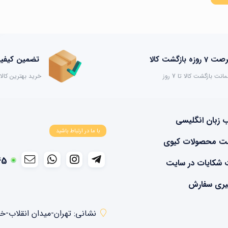
 7 روزه بازگشت کالا
تضمین کیفیت
انت بازگشت کالا تا 7 روز
خرید بهترین کالا
ب زبان انگلیسی
با ما در ارتباط باشید
ت محصولات کیوی
45
 شکایات در سایت
یری سفارش
نشانی: تهران-میدان انقلاب-خیابان م