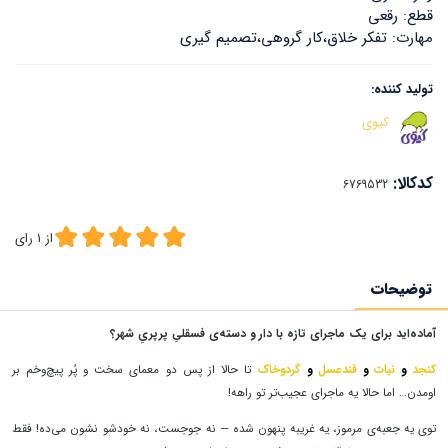
قطع: رقعی
مهارت: تفکر خلاق،کار گروهی،تصمیم گیری
تولید کننده:
کیوی
کدکالا:
از
1
رای
توضیحات
آماده‌اید برای یک ماجرای تازه با دار و دسته‌ی فسقلیِ پرپریِ شهر؟
کنجد
و
نبات‌
و
قندعسل
و
گردوخاک
تا حالا از پس دو معمای سخت و پُر پیچ‌و‌خم بر
اومدن… اما حالا یه ماجرای عجیب‌تر تو راهه!
توی یه جعبه‌ی مرموز، یه غریبه پنهون شده — نه جوجست، نه خودشو نشون می‌ده! فقط