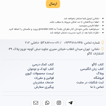
ارسال
- نشانی ایمیل شما منتشر نخواهد شد.
- لطفا دیدگاهتان تا حد امکان مربوط به مطلب باشد.
- لطفا فارسی بنویسید.
- میخواهید عکس خودتان کنار نظرتان باشد؟ به
gravatar.com
بروید و عکستان را اضافه کنید.
- نظرات شما بعد از تایید مدیریت منتشر خواهد شد
شماره تماس‌: 09331680945
/
021-53886000 -داخلی 202
نشانی:
تهران-میدان انقلاب-خیابان منیری جاوید-نبش کوچه نوروز-پلاک 49-
انتشارات کاگو
کتاب کاگو
کتاب‌‌ کمک درسی
کتاب زبان انگلیسی
کتاب کودک و نوجوان
وبلاگ
لیست محصولات کیوی
فروشگاه
قوانین و مقررات
ثبت شکایات در سایت
خدمات مشتریان
تماس با ما
پیگیری سفارش