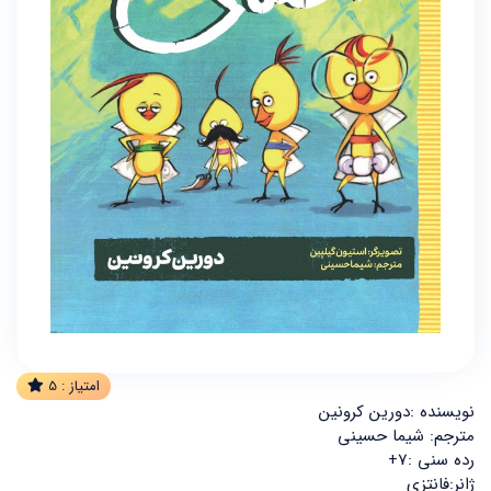
امتیاز :
5
نویسنده :دورین کرونین
مترجم: شیما حسینی
رده سنی :7+
ژانر:فانتزی