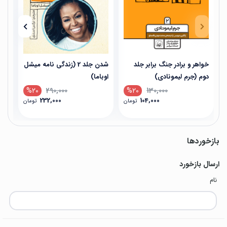
خواهر و برادر جنگ برابر جلد
شدن جلد 2 (زندگی نامه میشل
دوم (جرم لیمونادی)
اوباما)
اوبا
%20
290,000
%20
130,000
232,000
104,000
تومان
تومان
بازخوردها
ارسال بازخورد
نام