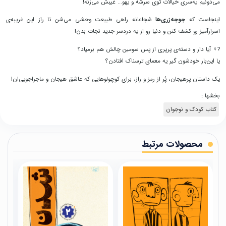
می‌دونیم یه‌سری خیالات توی سرشه و یهو... غیبش می‌زنه!
اینجاست که
جوجه‌زری‌ها
شجاعانه راهی طبیعت وحشی می‌شن تا راز این غریبه‌ی
اسرارآمیز رو کشف کنن و دنیا رو از یه دردسر جدید نجات بدن!
?♀ آیا دار و دسته‌ی پرپری از پس سومین چالش هم برمیاد؟
یا این‌بار خودشون گیر یه معمای ترسناک افتادن؟
یک داستان پرهیجان، پُر از رمز و راز، برای کوچولوهایی که عاشق هیجان و ماجراجویی‌ان!
بخشها :
کتاب کودک و نوجوان
محصولات مرتبط