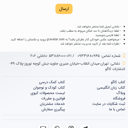
ارسال
- نشانی ایمیل شما منتشر نخواهد شد.
- لطفا دیدگاهتان تا حد امکان مربوط به مطلب باشد.
- لطفا فارسی بنویسید.
- میخواهید عکس خودتان کنار نظرتان باشد؟ به
gravatar.com
بروید و عکستان را اضافه کنید.
- نظرات شما بعد از تایید مدیریت منتشر خواهد شد
شماره تماس‌: 09331680945
/
021-53886000 -داخلی 202
نشانی:
تهران-میدان انقلاب-خیابان منیری جاوید-نبش کوچه نوروز-پلاک 49-
انتشارات کاگو
کتاب کاگو
کتاب‌‌ کمک درسی
کتاب زبان انگلیسی
کتاب کودک و نوجوان
وبلاگ
لیست محصولات کیوی
فروشگاه
قوانین و مقررات
ثبت شکایات در سایت
خدمات مشتریان
تماس با ما
پیگیری سفارش