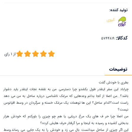
تولید کننده:
کیوی
کدکالا:
از
1
رای
توضیحات
بطری با خودش گفت
چراباد این سفر اینقدر طول بکشدو چرا دسترسی من به نقشه نجات اینقدر باید دشوار
باشد؟...من اصلا از کجا بدانم وعدهایی که مرغک ناشناسی درباره ساحل به من می دهد
راست است؟کدام ساحل؟ این ها توهمات یک مرغک خسته و سرگردان در وسط اقیانوس
نیست؟
من اصلا چرا حر ف های یک مرغ دریایی یا هم چو چیزی را باورکنم که خودش هزار
بدبختی کشیده و رسیده به اینجا و مرا گرفتار حرف هایش کرده؟
این اگر چیزی از ساحل میدانست بال می زد و خودش را به یک جایی می رساند.وسط