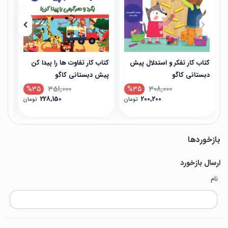
کتاب کار تفکر و استدلال پیش
کتاب کار تفاوت ها را پیدا کن
کتا
دبستانی کاگو
پیش دبستانی کاگو
دبس
%35
351,000
%35
308,000
228,150
200,200
تومان
تومان
بازخوردها
ارسال بازخورد
نام