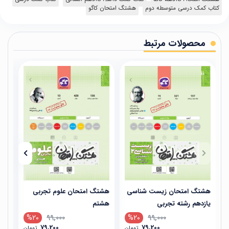
کتاب کمک درسی متوسطه دوم
هشتگ امتحان کاگو
محصولات مرتبط
هشتگ امتحان زیست شناسی
هشتگ امتحان علوم تجربی
هشت
یازدهم رشته تجربی
هشتم
تجر
%20
99,000
%20
99,000
79,200
79,200
تومان
تومان