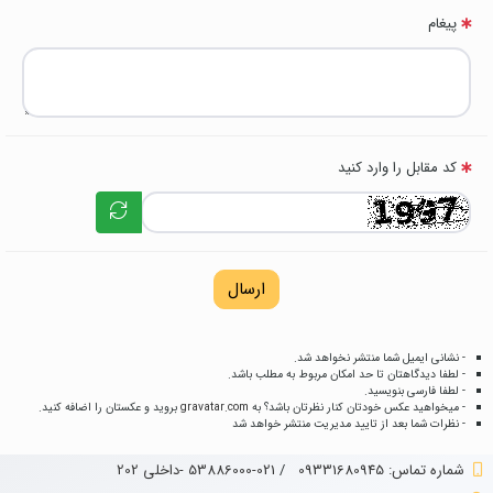
پیغام
کد مقابل را وارد کنید
ارسال
- نشانی ایمیل شما منتشر نخواهد شد.
- لطفا دیدگاهتان تا حد امکان مربوط به مطلب باشد.
- لطفا فارسی بنویسید.
- میخواهید عکس خودتان کنار نظرتان باشد؟ به
gravatar.com
بروید و عکستان را اضافه کنید.
- نظرات شما بعد از تایید مدیریت منتشر خواهد شد
شماره تماس‌: 09331680945
/
021-53886000 -داخلی 202