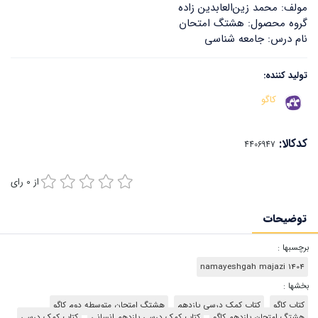
مولف: محمد زین‌العابدین زاده
گروه محصول: هشتگ امتحان
نام درس: جامعه شناسی
تولید کننده:
کاگو
کدکالا:
از
0
رای
توضیحات
برچسبها :
namayeshgah majazi 1404
بخشها :
کتاب کاگو
کتاب کمک درسی یازدهم
هشتگ امتحان متوسطه دوم کاگو
هشتگ امتحان یازدهم کاگو
کتاب کمک درسی یازدهم انسانی
کتاب‌‌ کمک درسی