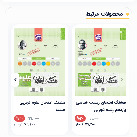
محصولات مرتبط
هشتگ امتحان زیست شناسی
هشتگ امتحان علوم تجربی
هشت
یازدهم رشته تجربی
هشتم
تجر
%20
99,000
%20
99,000
79,200
79,200
تومان
تومان