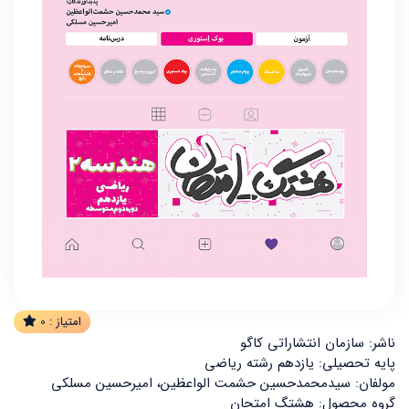
امتیاز :
0
ناشر: سازمان انتشاراتی کاگو
پایه تحصیلی: یازدهم رشته ریاضی
مولفان: سید‌محمد‌حسین حشمت الواعظین، امیر‌حسین مسلکی
گروه محصول: هشتگ امتحان