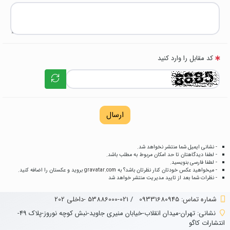
کد مقابل را وارد کنید
ارسال
- نشانی ایمیل شما منتشر نخواهد شد.
- لطفا دیدگاهتان تا حد امکان مربوط به مطلب باشد.
- لطفا فارسی بنویسید.
- میخواهید عکس خودتان کنار نظرتان باشد؟ به
gravatar.com
بروید و عکستان را اضافه کنید.
- نظرات شما بعد از تایید مدیریت منتشر خواهد شد
شماره تماس‌: 09331680945
/
021-53886000 -داخلی 202
نشانی:
تهران-میدان انقلاب-خیابان منیری جاوید-نبش کوچه نوروز-پلاک 49-
انتشارات کاگو