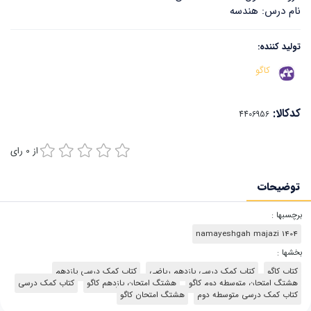
نام درس: هندسه
تولید کننده:
کاگو
کدکالا:
از
0
رای
توضیحات
برچسبها :
namayeshgah majazi 1404
بخشها :
کتاب کاگو
کتاب کمک درسی یازدهم ریاضی
کتاب کمک درسی یازدهم
هشتگ امتحان متوسطه دوم کاگو
هشتگ امتحان یازدهم کاگو
کتاب‌‌ کمک درسی
کتاب کمک درسی متوسطه دوم
هشتگ امتحان کاگو