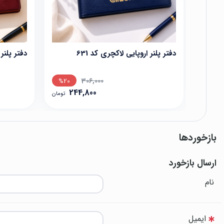
دفتر پلنر اروپایی لاکچری کد 631
دفتر پلنر 
306,000
%20
244,800
تومان
بازخوردها
ارسال بازخورد
نام
ایمیل