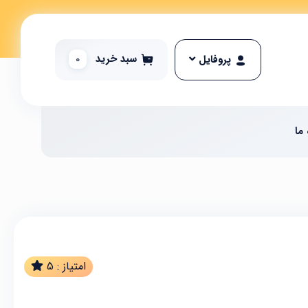
سبد خرید
0
پروفایل
 ما
امتیاز :
5