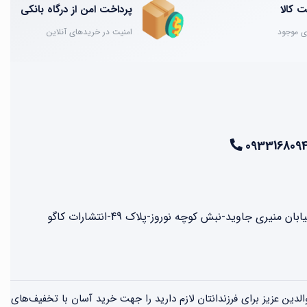
 کالا
پرداخت امن از درگاه بانکی
ی موجود
امنیت در خریدهای آنلاین
093316809
نیری جاوید-نبش کوچه نوروز-پلاک 49-انتشارات کاگو
الدین عزیز برای فرزندانتان لازم دارید را جهت خرید آسان با تخفیف‌های