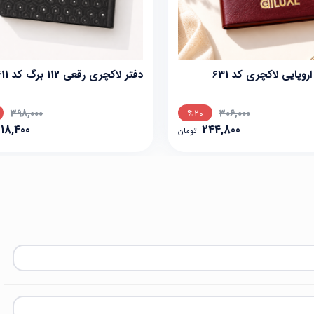
اروپایی لاکچری کد 631
دفتر لاکچری رقعی 112 برگ کد 611
398,000
306,000
%20
18,400
244,800
تومان