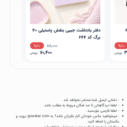
دفتر یادداشت جیبی بنفش پاستیلی 40
برگ کد 644
برگ کد 644
88,000
%20
%20
70,400
3
تومان
تومان
- نشانی ایمیل شما منتشر نخواهد شد.
- لطفا دیدگاهتان تا حد امکان مربوط به مطلب باشد.
- لطفا فارسی بنویسید.
- میخواهید عکس خودتان کنار نظرتان باشد؟ به
gravatar.com
بروید و
عکستان را اضافه کنید.