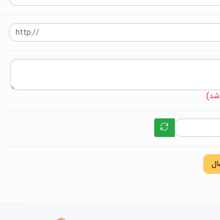
 شد)
ال