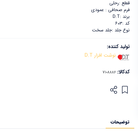
قطع :رحلی
فرم صحافی : عمودی
برند :D.T
کد :603
نوع جلد :جلد سخت
تولید کننده:
نوشت افزار D.T
کدکالا:
توضیحات