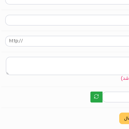
 شد)
ال