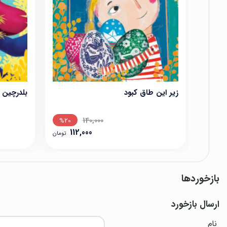
زیر این طاق کبود
بلدرچین 
140,000
%20
112,000
تومان
بازخوردها
ارسال بازخورد
نام