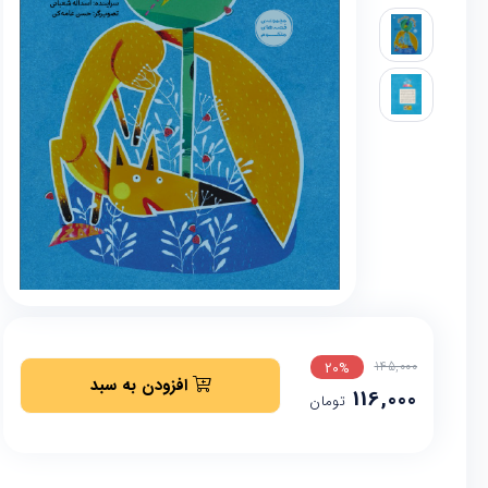
145,000
20%
افزودن به سبد
116,000
تومان