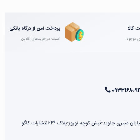
 کالا
پرداخت امن از درگاه بانکی
ی موجود
امنیت در خریدهای آنلاین
093316809
نیری جاوید-نبش کوچه نوروز-پلاک 49-انتشارات کاگو