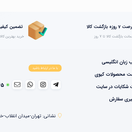
 7 روزه بازگشت کالا
تضمین کیفیت
انت بازگشت کالا تا 7 روز
خرید بهترین کالا
ب زبان انگلیسی
با ما در ارتباط باشید
ت محصولات کیوی
45
 شکایات در سایت
یری سفارش
نشانی: تهران-میدان انقلاب-خیابان م