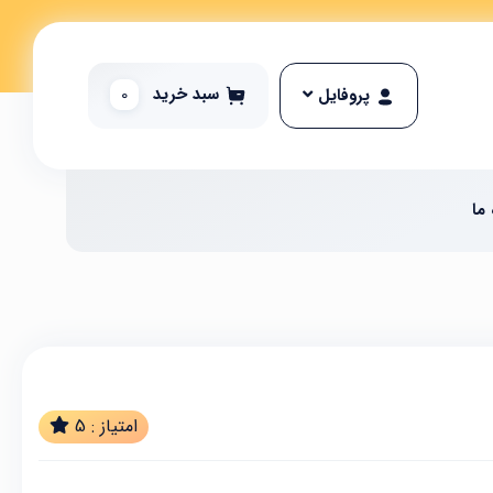
سبد خرید
0
پروفایل
 ما
امتیاز :
5