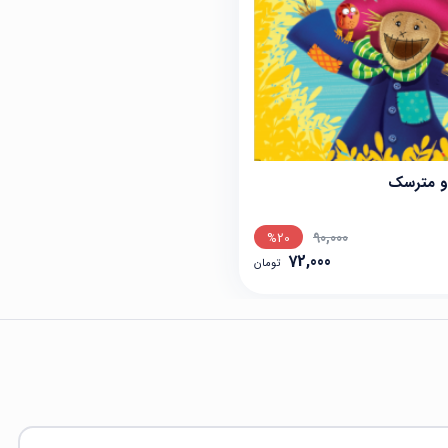
و مترسک
90,000
%20
72,000
تومان