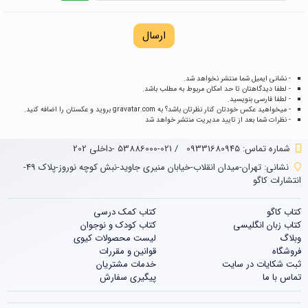
ارسال
- نشانی ایمیل شما منتشر نخواهد شد.
- لطفا دیدگاهتان تا حد امکان مربوط به مطلب باشد.
- لطفا فارسی بنویسید.
- میخواهید عکس خودتان کنار نظرتان باشد؟ به
gravatar.com
بروید و عکستان را اضافه کنید.
- نظرات شما بعد از تایید مدیریت منتشر خواهد شد
شماره تماس‌: 09331680945
/
021-53886000 -داخلی 202
نشانی:
تهران-میدان انقلاب-خیابان منیری جاوید-نبش کوچه نوروز-پلاک 49-
انتشارات کاگو
کتاب کاگو
کتاب‌‌ کمک درسی
کتاب زبان انگلیسی
کتاب کودک و نوجوان
وبلاگ
لیست محصولات کیوی
فروشگاه
قوانین و مقررات
ثبت شکایات در سایت
خدمات مشتریان
تماس با ما
پیگیری سفارش