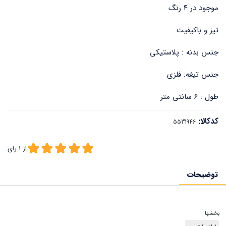
موجود در ۴ رنگ
تیز و باکیفیت
جنس بدنه : پلاستیکی
جنس تیغه: فلزی
طول : ۶ سانتی متر
کدکالا:
از
1
رای
توضیحات
بخشها :