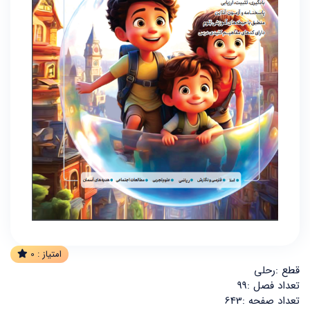
امتیاز :
0
قطع :رحلی
تعداد فصل :99
تعداد صفحه :643