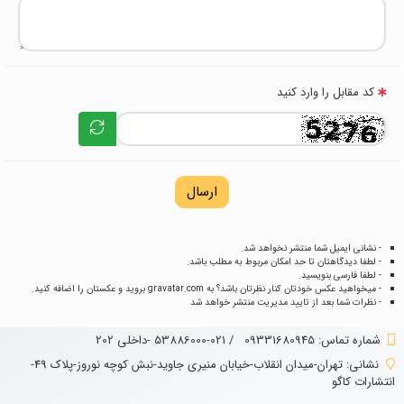
کد مقابل را وارد کنید
ارسال
- نشانی ایمیل شما منتشر نخواهد شد.
- لطفا دیدگاهتان تا حد امکان مربوط به مطلب باشد.
- لطفا فارسی بنویسید.
- میخواهید عکس خودتان کنار نظرتان باشد؟ به
gravatar.com
بروید و عکستان را اضافه کنید.
- نظرات شما بعد از تایید مدیریت منتشر خواهد شد
شماره تماس‌: 09331680945
/
021-53886000 -داخلی 202
نشانی:
تهران-میدان انقلاب-خیابان منیری جاوید-نبش کوچه نوروز-پلاک 49-
انتشارات کاگو