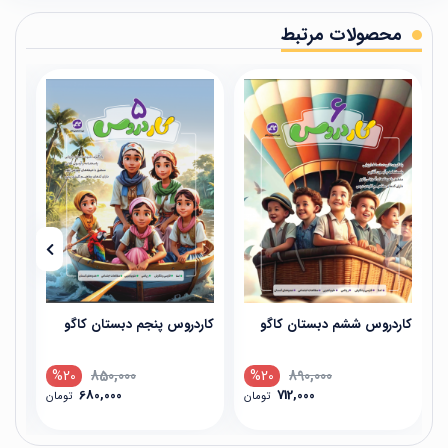
محصولات مرتبط
کاردروس ششم دبستان کاگو
کاردروس پنجم دبستان کاگو
کار
%20
850,000
%20
890,000
680,000
712,000
تومان
تومان