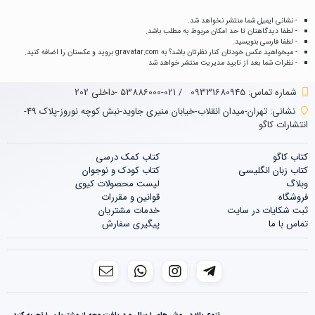
- نشانی ایمیل شما منتشر نخواهد شد.
- لطفا دیدگاهتان تا حد امکان مربوط به مطلب باشد.
- لطفا فارسی بنویسید.
- میخواهید عکس خودتان کنار نظرتان باشد؟ به
gravatar.com
بروید و عکستان را اضافه کنید.
- نظرات شما بعد از تایید مدیریت منتشر خواهد شد
شماره تماس‌: 09331680945
/
021-53886000 -داخلی 202
نشانی:
تهران-میدان انقلاب-خیابان منیری جاوید-نبش کوچه نوروز-پلاک 49-
انتشارات کاگو
کتاب کاگو
کتاب‌‌ کمک درسی
کتاب زبان انگلیسی
کتاب کودک و نوجوان
وبلاگ
لیست محصولات کیوی
فروشگاه
قوانین و مقررات
ثبت شکایات در سایت
خدمات مشتریان
تماس با ما
پیگیری سفارش