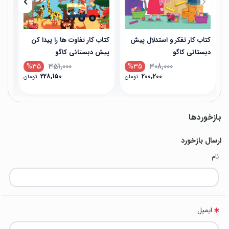
کتاب کار تفکر و استدلال پیش
کتاب کار تفاوت ها را پیدا کن
کتا
دبستانی کاگو
پیش دبستانی کاگو
دبس
%35
351,000
%35
308,000
228,150
200,200
تومان
تومان
بازخوردها
ارسال بازخورد
نام
ایمیل