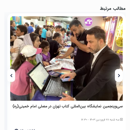
مطالب مرتبط
سی‌وپنجمین نمایشگاه بین‌المللی کتاب تهران در مصلی امام خمینی(ره)
نو
سه شنبه 28 فروردین 1403 - 12:30